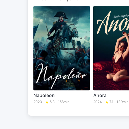
Napoleon
Anora
2023
6.3
158min
2024
7.1
139min