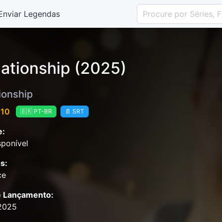
Enviar Legendas
uationship (2025)
ionship
 10
🇧🇷 PT-BR
📄 SRT
e:
ponível
s:
ce
e Lançamento:
2025