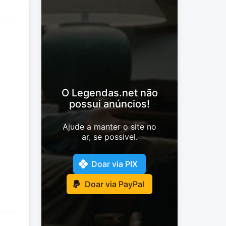
O Legendas.net não
possui anúncios!
Ajude a manter o site no
ar, se possivel.
Doar via PIX
Doar via PayPal