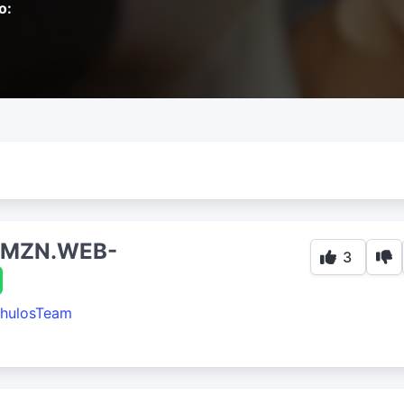
o:
.AMZN.WEB-
3
hulosTeam