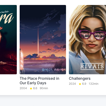
The Place Promised in
Challengers
Our Early Days
2024
6.9
132min
2004
6.6
90min