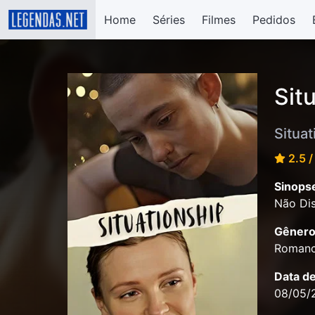
Home
Séries
Filmes
Pedidos
Sit
Situat
2.5 /
Sinops
Não Dis
Gênero
Roman
Data d
08/05/