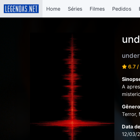
Home
Séries
Filmes
Pedidos
und
under
6.7 /
Sinops
A apres
misteri
Gênero
Terror, 
Data d
12/03/