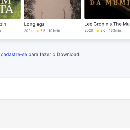
Lee Cronin's The 
bin
Longlegs
2026
8.0
133min
n
2024
6.5
101min
u
cadastre-se
para fazer o Download