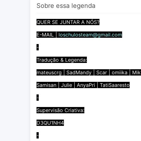
Sobre essa legenda
QUER SE JUNTAR A NÓS?
E-MAIL |
loschulosteam@gmail.com
-
Tradução & Legenda:
mateuscrg | SadMandy | Scar | omiika | Mi
Samisan | Julie | AnyaPri | TatiSaaresto
-
Supervisão Criativa:
D3QU1NH4
-