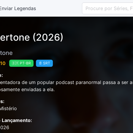
Enviar Legendas
ertone (2026)
tone
 10
🇧🇷 PT-BR
📄 SRT
e:
entadora de um popular podcast paranormal passa a ser a
osamente enviadas a ela.
s:
Mistério
e Lançamento:
2026