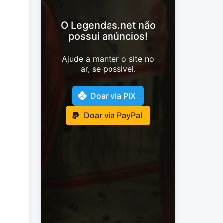
O Legendas.net não
possui anúncios!
Ajude a manter o site no
ar, se possivel.
Doar via PIX
Doar via PayPal