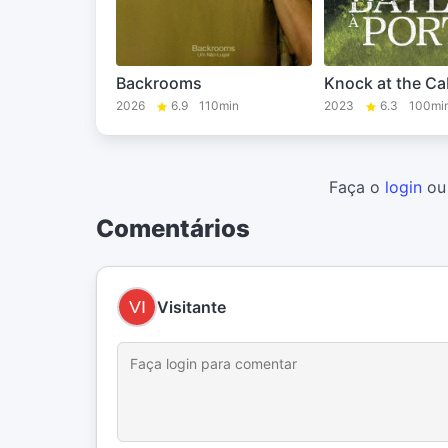
Backrooms
Knock at the Ca
2026
6.9
110min
2023
6.3
100mi
Faça o
login
o
Comentários
Visitante