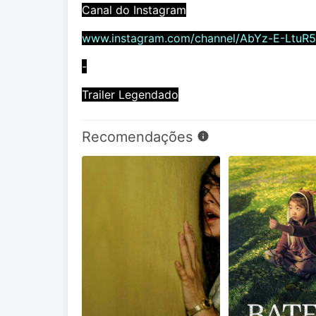
Canal do Instagram
www.instagram.com/channel/AbYz-E-LtuR
-
Trailer Legendado
Recomendações