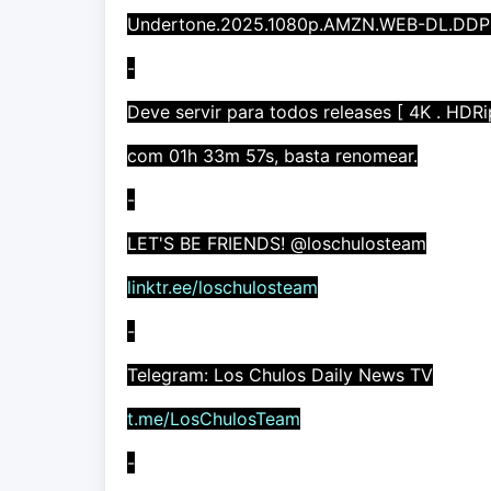
Undertone.2025.1080p.AMZN.WEB-DL.DDP
-
Deve servir para todos releases [ 4K . HDR
com 01h 33m 57s, basta renomear.
-
LET'S BE FRIENDS! @loschulosteam
linktr.ee/loschulosteam
-
Telegram: Los Chulos Daily News TV
t.me/LosChulosTeam
-