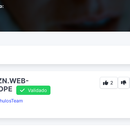
o:
ZN.WEB-
2
COPE
Validado
hulosTeam