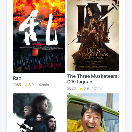
The Three Musketeers:
Ran
D'Artagnan
1985
8.0
162min
2023
6.9
121min