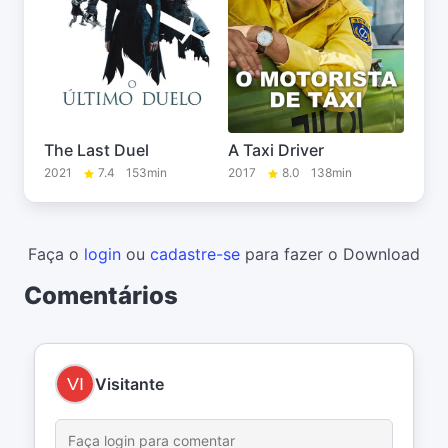
The Last Duel
A Taxi Driver
2021
7.4
153min
2017
8.0
138min
Faça o
login
ou
cadastre-se
para fazer o Download
Comentários
Visitante