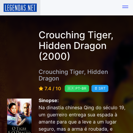
Crouching Tiger,
Hidden Dragon
(2000)
Crouching Tiger, Hidden
Dragon
7.4 / 10
🇧🇷 PT-BR
📄 SRT
Sinopse:
Na dinastia chinesa Qing do século 19,
um guerreiro entrega sua espada à
amante para que a leve a um lugar
seguro, mas a arma é roubada, e