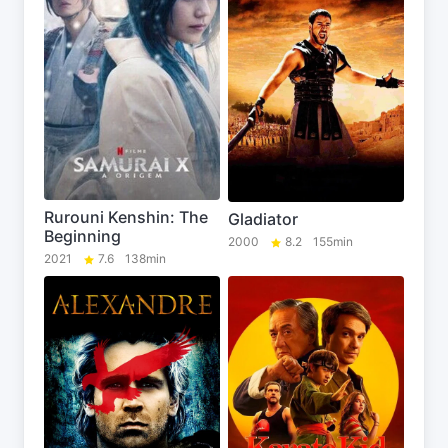
Rurouni Kenshin: The
Gladiator
Beginning
2000
8.2
155min
2021
7.6
138min