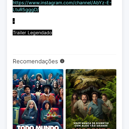
https://www.instagram.com/channel/AbYz-E-
LtuR5gggD/
-
Trailer Legendado
Recomendações