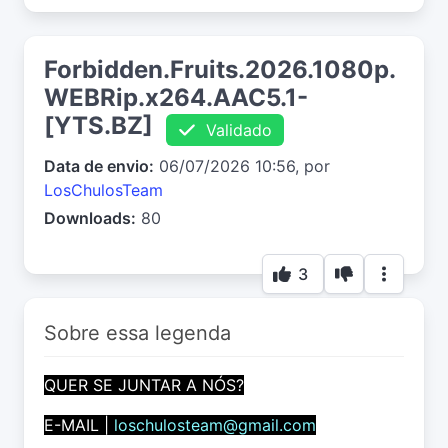
Forbidden.Fruits.2026.1080p.
WEBRip.x264.AAC5.1-
[YTS.BZ]
Validado
Data de envio:
06/07/2026 10:56, por
LosChulosTeam
Downloads:
80
3
Sobre essa legenda
QUER SE JUNTAR A NÓS?
E-MAIL |
loschulosteam@gmail.com