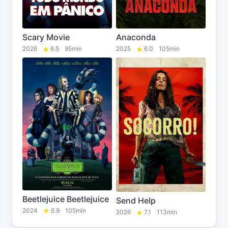
Scary Movie
Anaconda
2026
6.5
95min
2025
6.0
105min
Beetlejuice Beetlejuice
Send Help
2024
6.9
105min
2026
7.1
113min