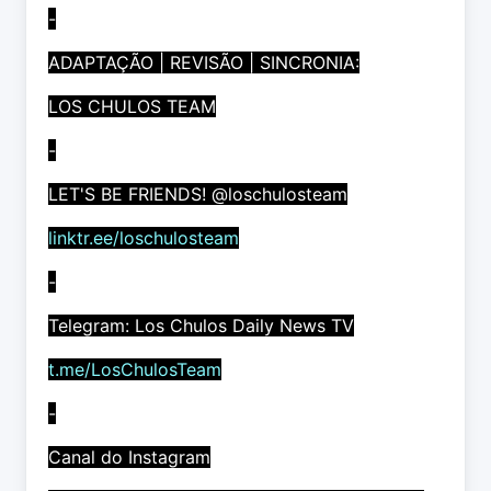
-
ADAPTAÇÃO | REVISÃO | SINCRONIA:
LOS CHULOS TEAM
-
LET'S BE FRIENDS! @loschulosteam
linktr.ee/loschulosteam
-
Telegram: Los Chulos Daily News TV
t.me/LosChulosTeam
-
Canal do Instagram