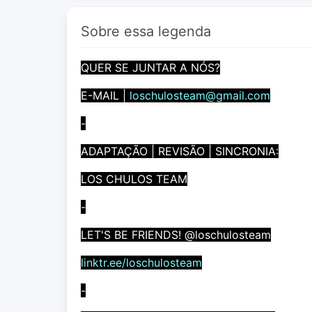
Sobre essa legenda
QUER SE JUNTAR A NÓS?
E-MAIL |
loschulosteam@gmail.com
-
ADAPTAÇÃO | REVISÃO | SINCRONIA:
LOS CHULOS TEAM
-
LET'S BE FRIENDS! @loschulosteam
linktr.ee/loschulosteam
-