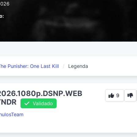
2026
o:
he Punisher: One Last Kill
Legenda
l.2026.1080p.DSNP.WEB
9
YNDR
Validado
hulosTeam