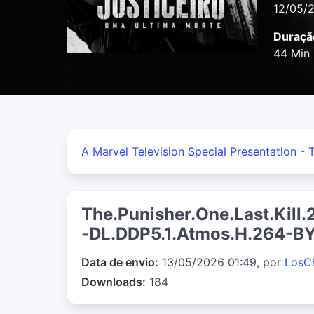
12/05/
Duraçã
44 Min
A Marvel Television Special Presentation - T
The.Punisher.One.Last.Kil
-DL.DDP5.1.Atmos.H.264-B
Data de envio:
13/05/2026 01:49, por
LosC
Downloads:
184