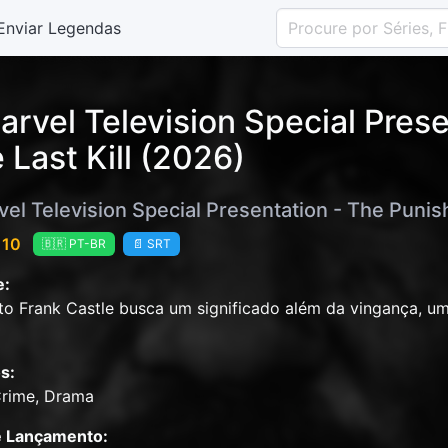
Enviar Legendas
arvel Television Special Prese
 Last Kill (2026)
el Television Special Presentation - The Punish
 10
🇧🇷 PT-BR
📄 SRT
e:
o Frank Castle busca um significado além da vingança, uma
s:
Crime, Drama
e Lançamento: