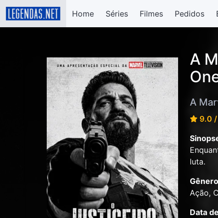
Home
Séries
Filmes
Pedidos
A M
One
A Marv
9.0 /
Sinops
Enquant
luta.
Gênero
Ação, 
Data d