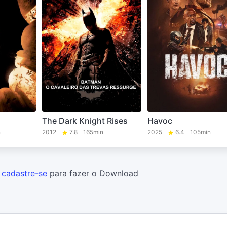
The Dark Knight Rises
Havoc
n
2012
7.8
165min
2025
6.4
105min
u
cadastre-se
para fazer o Download