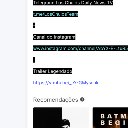
Telegram: Los Chulos Daily News TV
t.me/LosChulosTeam
-
Canal do Instagram
www.instagram.com/channel/AbYz-E-LtuR
-
Trailer Legendado
https://youtu.be/_eY-GMysenk
Recomendações