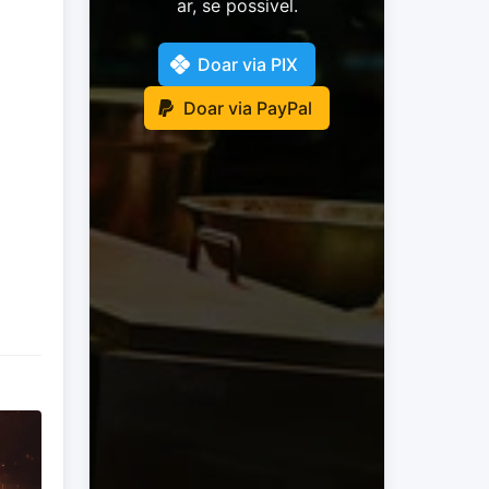
ar, se possivel.
Doar via PIX
Doar via PayPal