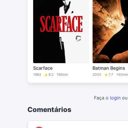
Scarface
Batman Begins
1983
8.2
166min
2005
7.7
140mi
Faça o
login
o
Comentários