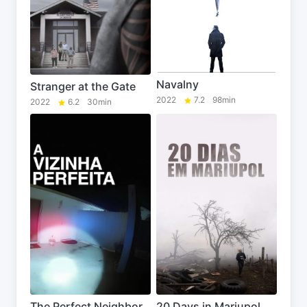
Navalny
Stranger at the Gate
2022
7.2
98min
2022
6.2
30min
The Perfect Neighbor
20 Days in Mariupol