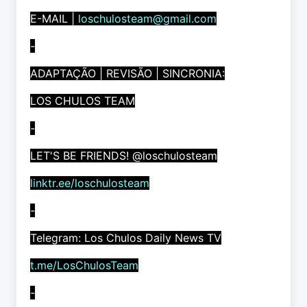
E-MAIL |
loschulosteam@gmail.com
-
ADAPTAÇÃO | REVISÃO | SINCRONIA:
LOS CHULOS TEAM
-
LET'S BE FRIENDS! @loschulosteam
linktr.ee/loschulosteam
-
Telegram: Los Chulos Daily News TV
t.me/LosChulosTeam
-