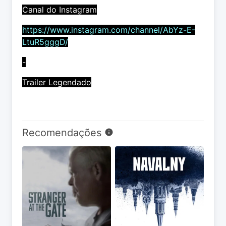
Canal do Instagram
https://www.instagram.com/channel/AbYz-E-
LtuR5gggD/
-
Trailer Legendado
Recomendações