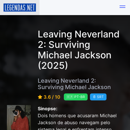
Leaving Neverland
2: Surviving
Michael Jackson
(2025)
Leaving Neverland 2:
Surviving Michael Jackson
3.6 / 10
🇧🇷 PT-BR
📄 SRT
Sinopse:
Dois homens que acusaram Michael
Jackson de abuso navegam pelo
sistema legal e enfrentam intenso