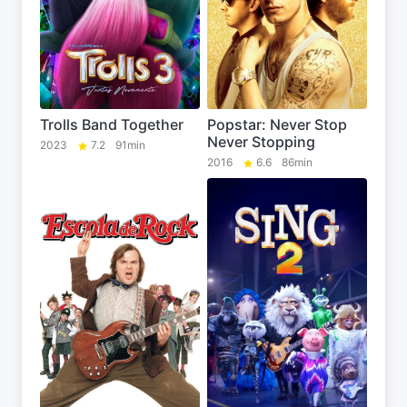
Trolls Band Together
Popstar: Never Stop
Never Stopping
2023
7.2
91min
2016
6.6
86min