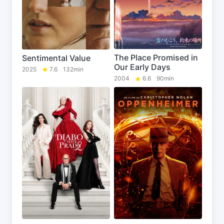
The Place Promised in
Sentimental Value
Our Early Days
2025
7.6
132min
2004
6.6
90min