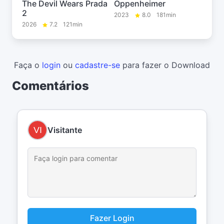
The Devil Wears Prada
Oppenheimer
2
2023
8.0
181min
2026
7.2
121min
Faça o
login
ou
cadastre-se
para fazer o Download
Comentários
Visitante
Fazer Login