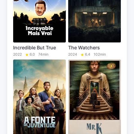
Incredible But True
The Watchers
2022
6.0
74min
2024
6.4
102min