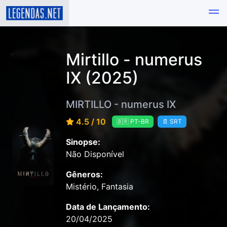
Mirtillo - numerus
IX (2025)
MIRTILLO - numerus IX
4.5 / 10
🇧🇷 PT-BR
📄 SRT
Sinopse:
Não Disponível
Gêneros:
Mistério, Fantasia
Data de Lançamento:
20/04/2025