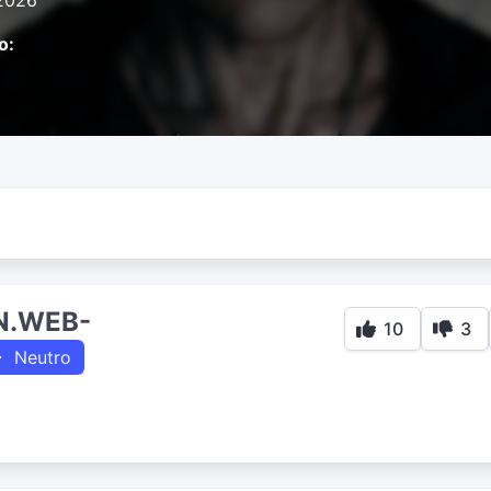
2026
o:
N.WEB-
10
3
Neutro