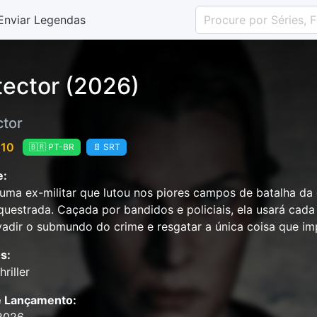
Enviar Legendas
tector (2026)
ctor
 10
🇧🇷 PT-BR
📄 SRT
e:
 uma ex-militar que lutou nos piores campos de batalha da
equestrada. Caçada por bandidos e policiais, ela usará ca
vadir o submundo do crime e resgatar a única coisa que im
s:
riller
e Lançamento: