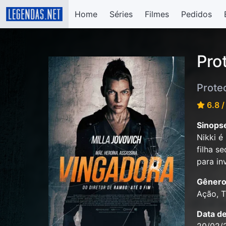
Home
Séries
Filmes
Pedidos
Pro
Prote
6.8 /
Sinops
Nikki é
filha s
para in
Gênero
Ação, Th
Data d