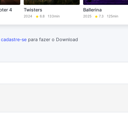
ter 4
Twisters
Ballerina
2024
6.8
133min
2025
7.3
125min
u
cadastre-se
para fazer o Download