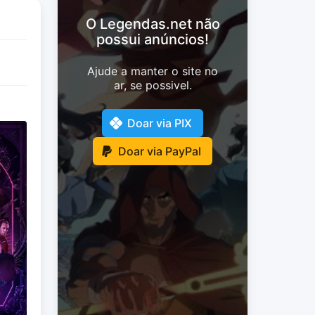
O Legendas.net não
possui anúncios!
Ajude a manter o site no
ar, se possivel.
Doar via PIX
Doar via PayPal