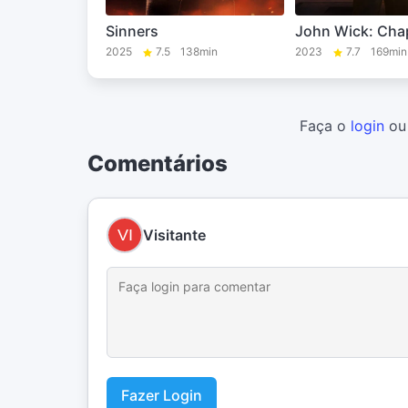
Sinners
John Wick: Chap
2025
7.5
138min
2023
7.7
169min
Faça o
login
o
Comentários
Visitante
Fazer Login