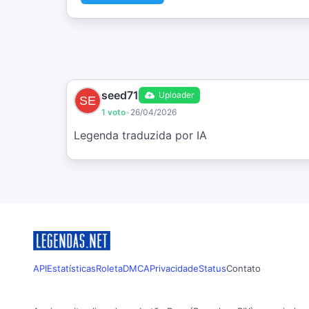
seed71
Uploader
1 voto
•
26/04/2026
Legenda traduzida por IA
API
Estatísticas
Roleta
DMCA
Privacidade
Status
Contato