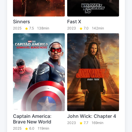
Sinners
Fast X
2025
7.5
138min
2023
7.0
142min
Captain America:
John Wick: Chapter 4
Brave New World
2023
7.7
169min
2025
6.0
119min