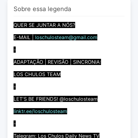
Sobre essa legenda
QUER SE JUNTAR A NÓS?
E-MAIL |
loschulosteam@gmail.com
-
ADAPTAÇÃO | REVISÃO | SINCRONIA:
LOS CHULOS TEAM
-
LET'S BE FRIENDS! @loschulosteam
linktr.ee/loschulosteam
-
Telegram: Los Chulos Daily News TV