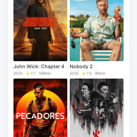
John Wick: Chapter 4
Nobody 2
2023
7.7
169min
2025
7.0
89min