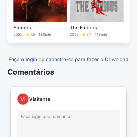
Sinners
The Furious
2025
7.5
138min
2026
7.7
113min
Faça o
login
ou
cadastre-se
para fazer o Download
Comentários
Visitante