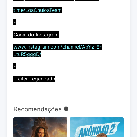
t.me/LosChulosTeam
-
Canal do Instagram
www.instagram.com/channel/AbYz-E-
LtuR5gggD/
-
Trailer Legendado
Recomendações