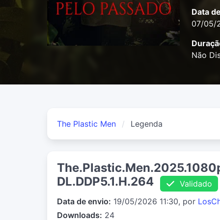
Data d
07/05/
Duraçã
Não Dis
The Plastic Men
Legenda
The.Plastic.Men.2025.108
DL.DDP5.1.H.264
Validado
Data de envio:
19/05/2026 11:30, por
LosC
Downloads:
24