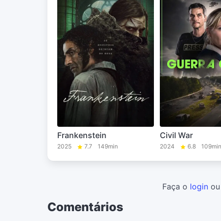
Frankenstein
Civil War
2025
7.7
149min
2024
6.8
109mi
Faça o
login
o
Comentários