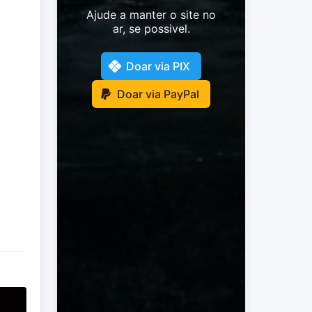
Ajude a manter o site no
ar, se possivel.
Doar via PIX
Doar via PayPal