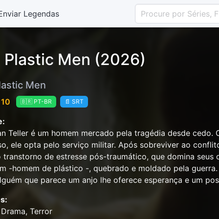
Enviar Legendas
 Plastic Men (2026)
lastic Men
 10
🇧🇷 PT-BR
📄 SRT
e:
n Teller é um homem mercado pela tragédia desde cedo. Ob
so, ele opta pelo serviço militar. Após sobreviver ao confli
: o transtorno de estresse pós-traumático, que domina seus d
m -homem de plástico -, quebrado e moldado pela guerra
guém que parece um anjo lhe oferece esperança e um poss
s:
 Drama, Terror