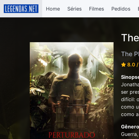
Home
Séries
Filmes
Pedidos
The
The P
8.0 /
Sinops
Jonatha
ser pre
difícil
como u
como al
Gênero
Guerra,