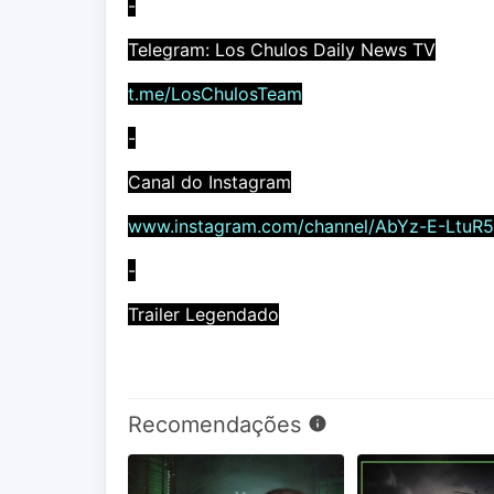
-
Telegram: Los Chulos Daily News TV
t.me/LosChulosTeam
-
Canal do Instagram
www.instagram.com/channel/AbYz-E-LtuR
-
Trailer Legendado
Recomendações