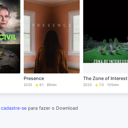
Presence
The Zone of Interest
n
2025
6.1
85min
2023
7.0
105min
u
cadastre-se
para fazer o Download