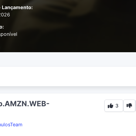
e Lançamento:
2026
o:
ponível
0p.AMZN.WEB-
3
hulosTeam