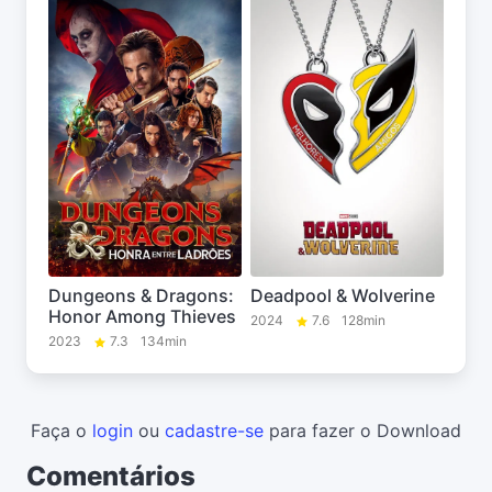
Dungeons & Dragons:
Deadpool & Wolverine
Honor Among Thieves
2024
7.6
128min
2023
7.3
134min
Faça o
login
ou
cadastre-se
para fazer o Download
Comentários