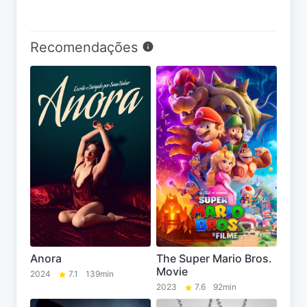
Recomendações
Anora
The Super Mario Bros.
Movie
2024
7.1
139min
2023
7.6
92min