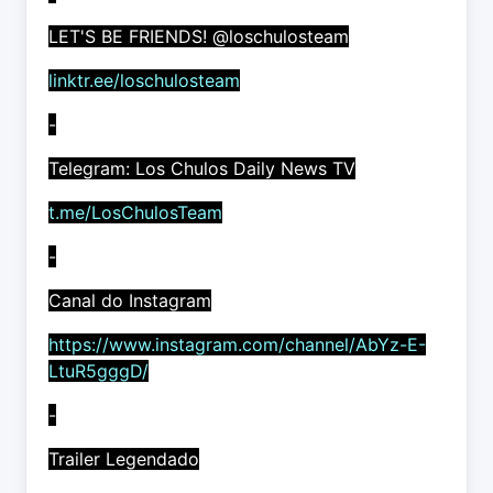
LET'S BE FRIENDS! @loschulosteam
linktr.ee/loschulosteam
-
Telegram: Los Chulos Daily News TV
t.me/LosChulosTeam
-
Canal do Instagram
https://www.instagram.com/channel/AbYz-E-
LtuR5gggD/
-
Trailer Legendado