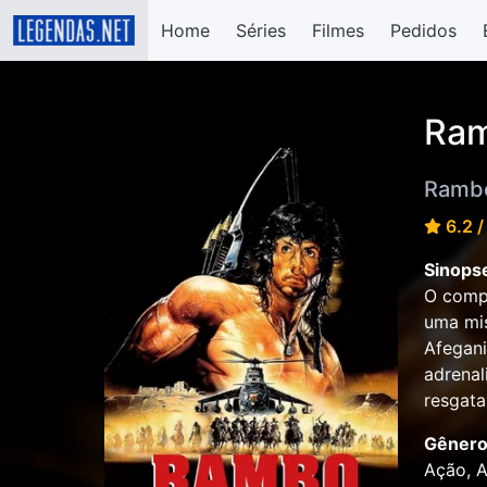
Home
Séries
Filmes
Pedidos
Ram
Rambo 
6.2 /
Sinops
O compa
uma mis
Afegani
adrenal
resgata
Gênero
Ação, A