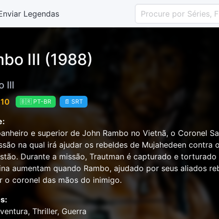
Enviar Legendas
bo III (1988)
III
 10
🇧🇷 PT-BR
📄 SRT
e:
nheiro e superior de John Rambo no Vietnã, o Coronel Sam
são na qual irá ajudar os rebeldes de Mujahedeen contra 
stão. Durante a missão, Trautman é capturado e torturado
ina aumentam quando Rambo, ajudado por seus aliados re
r o coronel das mãos do inimigo.
s:
ventura, Thriller, Guerra