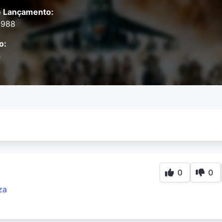
e Lançamento:
1988
o:
n
0
0
za