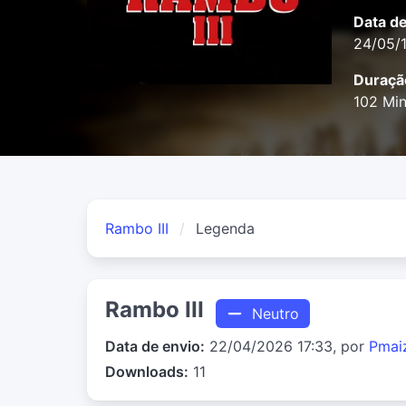
Data d
24/05/
Duraçã
102 Mi
Rambo III
Legenda
Rambo III
Neutro
Data de envio:
22/04/2026 17:33, por
Pmai
Downloads:
11