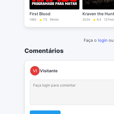
First Blood
Kraven the Hunt
1982
7.5
94min
2024
6.4
127mi
Faça o
login
o
Comentários
Visitante