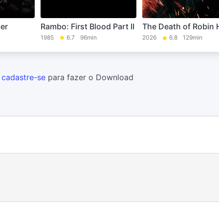
Rambo: First Blood Part II
er
The Death of Robin
1985
6.7
96min
n
2026
6.8
129min
u
cadastre-se
para fazer o Download