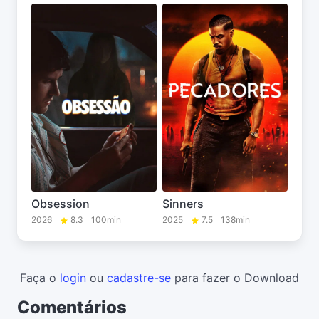
Obsession
Sinners
2026
8.3
100min
2025
7.5
138min
Faça o
login
ou
cadastre-se
para fazer o Download
Comentários