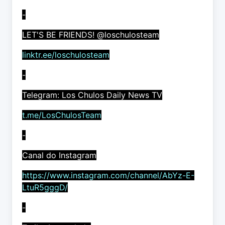
-
LET'S BE FRIENDS! @loschulosteam
linktr.ee/loschulosteam
-
Telegram: Los Chulos Daily News TV
t.me/LosChulosTeam
-
Canal do Instagram
https://www.instagram.com/channel/AbYz-E-
LtuR5gggD/
-