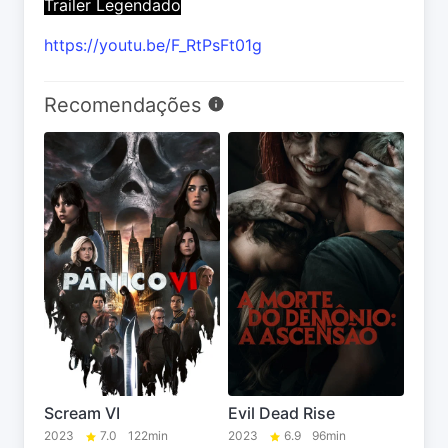
Trailer Legendado
https://youtu.be/F_RtPsFt01g
Recomendações
Scream VI
Evil Dead Rise
2023
7.0
122min
2023
6.9
96min