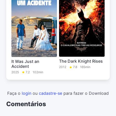
The Dark Knight Rises
It Was Just an
Accident
2012
7.8
165min
2025
7.2
102min
Faça o
login
ou
cadastre-se
para fazer o Download
Comentários