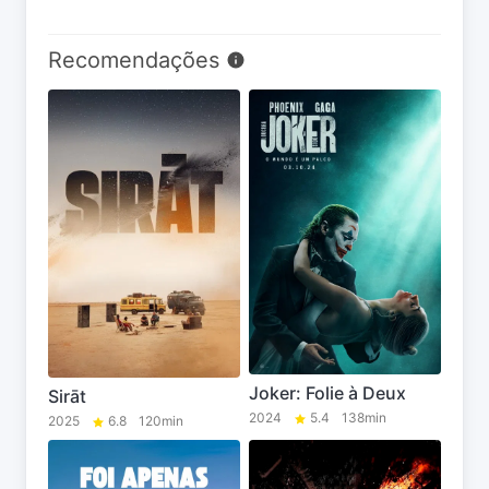
Recomendações
Joker: Folie à Deux
Sirāt
2024
5.4
138min
2025
6.8
120min