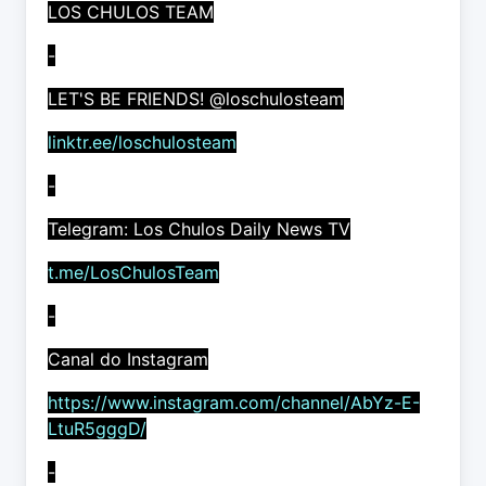
LOS CHULOS TEAM
-
LET'S BE FRIENDS! @loschulosteam
linktr.ee/loschulosteam
-
Telegram: Los Chulos Daily News TV
t.me/LosChulosTeam
-
Canal do Instagram
https://www.instagram.com/channel/AbYz-E-
LtuR5gggD/
-