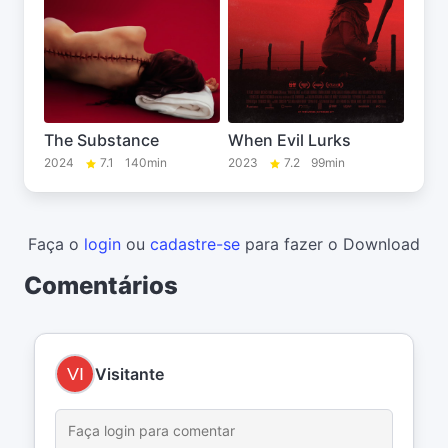
The Substance
When Evil Lurks
2024
7.1
140min
2023
7.2
99min
Faça o
login
ou
cadastre-se
para fazer o Download
Comentários
Visitante