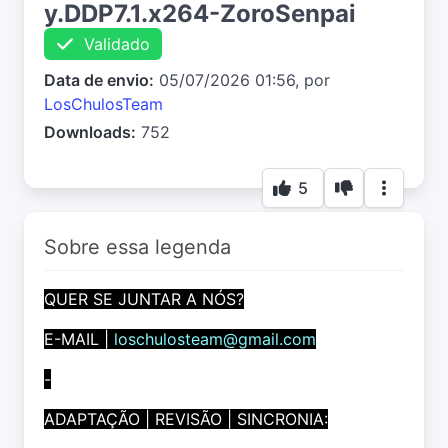
y.DDP7.1.x264-ZoroSenpai
Validado
Data de envio:
05/07/2026 01:56, por
LosChulosTeam
Downloads:
752
5
Sobre essa legenda
QUER SE JUNTAR A NÓS?
E-MAIL |
loschulosteam@gmail.com
-
ADAPTAÇÃO | REVISÃO | SINCRONIA: