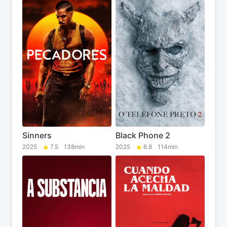
Sinners
Black Phone 2
2025
7.5
138min
2025
6.8
114min