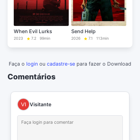
When Evil Lurks
Send Help
2023
7.2
99min
2026
7.1
113min
Faça o
login
ou
cadastre-se
para fazer o Download
Comentários
Visitante