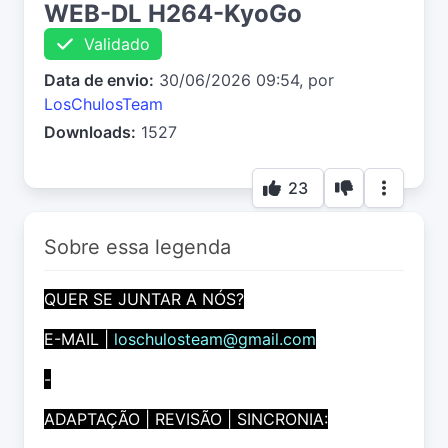
WEB-DL H264-KyoGo
Validado
Data de envio:
30/06/2026 09:54, por
LosChulosTeam
Downloads:
1527
23
Sobre essa legenda
QUER SE JUNTAR A NÓS?
E-MAIL |
loschulosteam@gmail.com
-
ADAPTAÇÃO | REVISÃO | SINCRONIA: