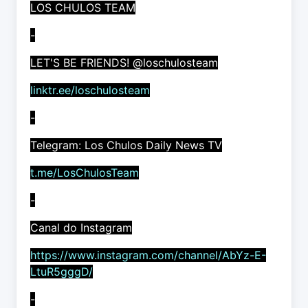
LOS CHULOS TEAM
-
LET'S BE FRIENDS! @loschulosteam
linktr.ee/loschulosteam
-
Telegram: Los Chulos Daily News TV
t.me/LosChulosTeam
-
Canal do Instagram
https://www.instagram.com/channel/AbYz-E-
LtuR5gggD/
-