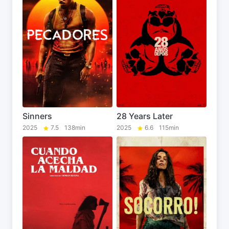
Sinners
28 Years Later
2025
7.5
138min
2025
6.6
115min