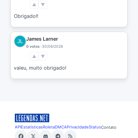
▲
▼
Obrigado!!
James Larner
0 votos
•
30/06/2026
▲
▼
valeu, muito obrigado!
API
Estatísticas
Roleta
DMCA
Privacidade
Status
Contato