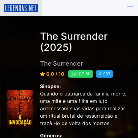
The Surrender
(2025)
The Surrender
6.0 / 10
🇧🇷 PT-BR
📄 SRT
Sinopse:
Quando o patriarca da família morre,
uma mãe e uma filha em luto
arremessam suas vidas para realizar
um ritual brutal de ressurreição e
trazê -lo de volta dos mortos.
Gêneros: