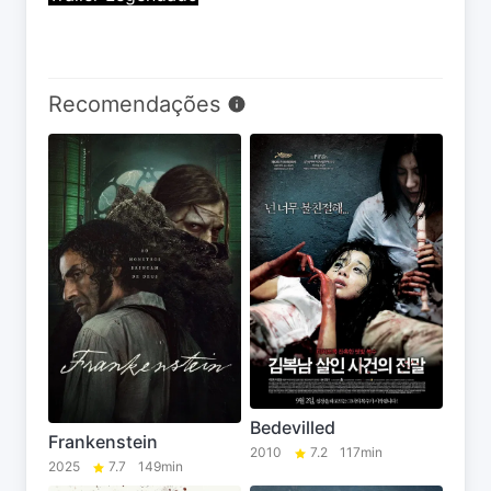
Recomendações
Bedevilled
Frankenstein
2010
7.2
117min
2025
7.7
149min