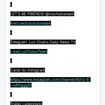
-
LET'S BE FRIENDS! @loschulosteam
linktr.ee/loschulosteam
-
Telegram: Los Chulos Daily News TV
t.me/LosChulosTeam
-
Canal do Instagram
https://www.instagram.com/channel/AbYz-E-
LtuR5gggD/
-
Trailer Legendado