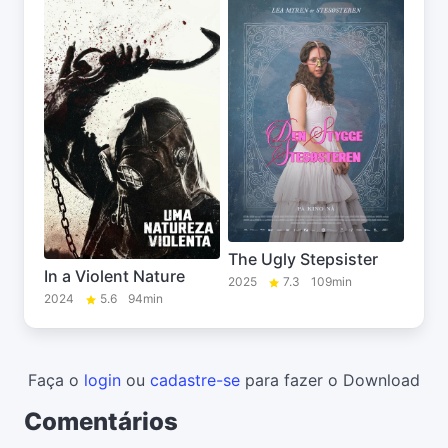
The Ugly Stepsister
In a Violent Nature
2025
7.3
109min
2024
5.6
94min
Faça o
login
ou
cadastre-se
para fazer o Download
Comentários