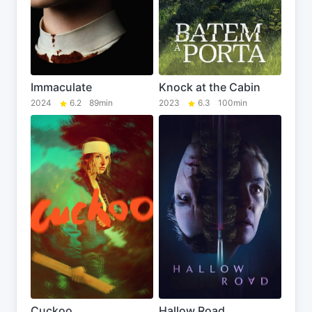
Immaculate
Knock at the Cabin
2024
6.2
89min
2023
6.3
100min
Cuckoo
Hallow Road