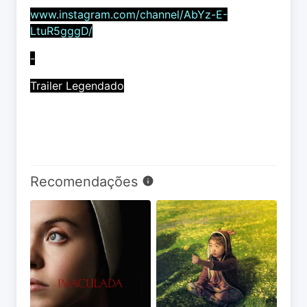
www.instagram.com/channel/AbYz-E-
LtuR5gggD/
-
Trailer Legendado
Recomendações