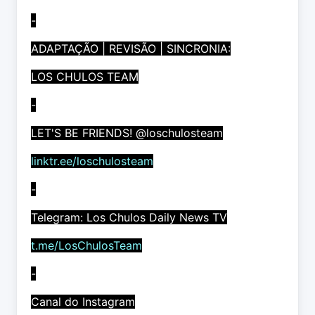
-
ADAPTAÇÃO | REVISÃO | SINCRONIA:
LOS CHULOS TEAM
-
LET'S BE FRIENDS! @loschulosteam
linktr.ee/loschulosteam
-
Telegram: Los Chulos Daily News TV
t.me/LosChulosTeam
-
Canal do Instagram