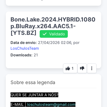
Bone.Lake.2024.HYBRID.1080
p.BluRay.x264.AAC5.1-
[YTS.BZ]
Validado
Data de envio:
27/04/2026 02:06, por
LosChulosTeam
Downloads:
21
1
Sobre essa legenda
QUER SE JUNTAR A NÓS?
E-MAIL |
loschulosteam@gmail.com