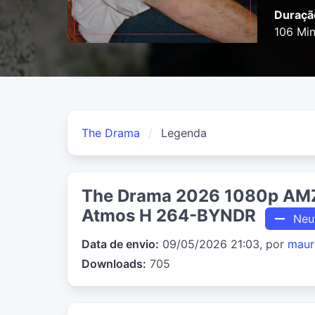
Duraçã
106 Mi
The Drama
Legenda
The Drama 2026 1080p AM
Atmos H 264-BYNDR
Neu
Data de envio:
09/05/2026 21:03, por
maur
Downloads:
705