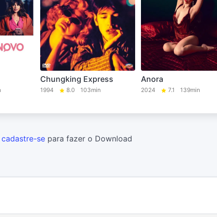
Chungking Express
Anora
n
1994
8.0
103min
2024
7.1
139min
u
cadastre-se
para fazer o Download