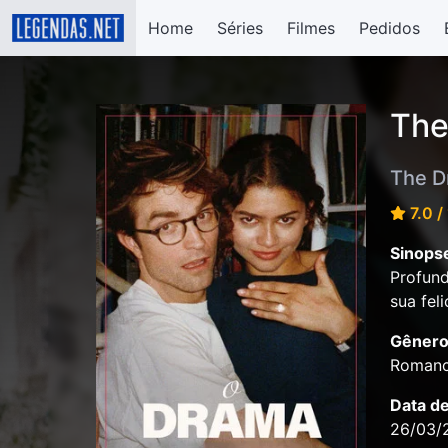
Home
Séries
Filmes
Pedidos
The
The D
7.0 /
Sinops
Profund
sua fel
Gênero
Romanc
Data d
26/03/