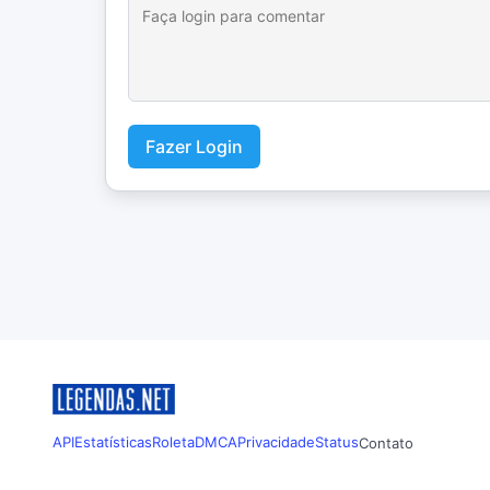
Fazer Login
API
Estatísticas
Roleta
DMCA
Privacidade
Status
Contato