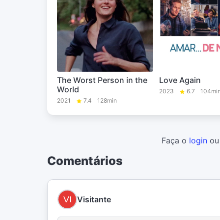
The Worst Person in the
Love Again
World
2023
6.7
104mi
2021
7.4
128min
Faça o
login
o
Comentários
Visitante