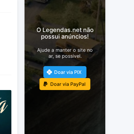
O Legendas.net não
possui anúncios!
Ajude a manter o site no
ar, se possivel.
Doar via PIX
Doar via PayPal