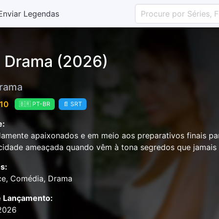
Enviar Legendas
 Drama (2026)
rama
 10
🇧🇷 PT-BR
📄 SRT
e:
amente apaixonados e em meio aos preparativos finais pa
icidade ameaçada quando vêm à tona segredos que jamais 
s:
e, Comédia, Drama
e Lançamento:
2026