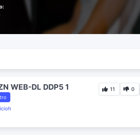
o:
n
ZN WEB-DL DDP5 1
11
0
tro
icioh