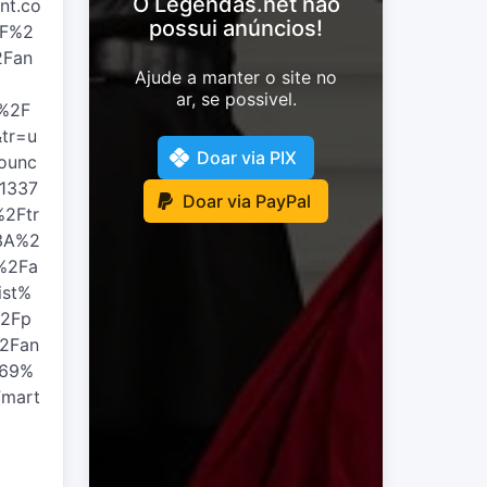
O Legendas.net não
nt.co
possui anúncios!
2F%2
2Fan
Ajude a manter o site no
ar, se possivel.
%2F
tr=u
Doar via PIX
ounc
1337
Doar via PayPal
%2Ftr
%3A%2
%2Fa
ist%
%2Fp
%2Fan
969%
mart