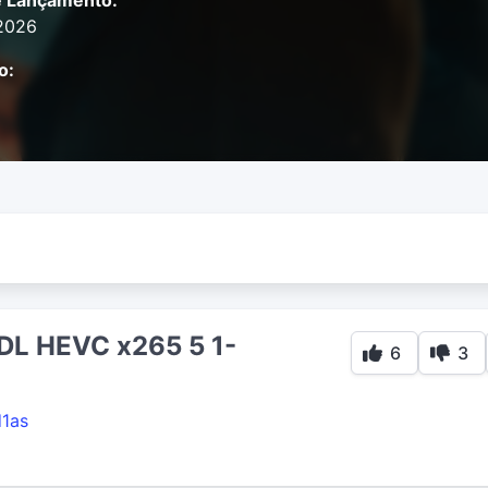
e Lançamento:
2026
o:
DL HEVC x265 5 1-
6
3
d1as