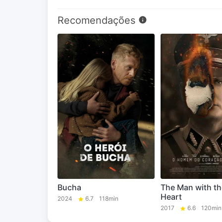
Recomendações
Bucha
The Man with th
Heart
2024
6.7
118min
2017
6.6
120min