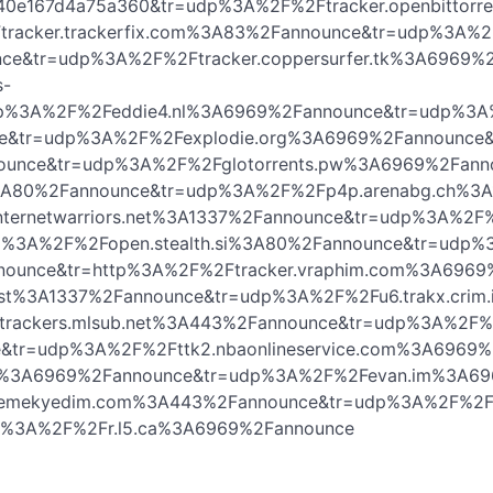
40e167d4a75a360&tr=udp%3A%2F%2Ftracker.openbittorre
acker.trackerfix.com%3A83%2Fannounce&tr=udp%3A%
unce&tr=udp%3A%2F%2Ftracker.coppersurfer.tk%3A6969%
s-
dp%3A%2F%2Feddie4.nl%3A6969%2Fannounce&tr=udp%3A
e&tr=udp%3A%2F%2Fexplodie.org%3A6969%2Fannounce&
unce&tr=udp%3A%2F%2Fglotorrents.pw%3A6969%2Fann
g%3A80%2Fannounce&tr=udp%3A%2F%2Fp4p.arenabg.ch%3A
ternetwarriors.net%3A1337%2Fannounce&tr=udp%3A%2F
p%3A%2F%2Fopen.stealth.si%3A80%2Fannounce&tr=udp
nnounce&tr=http%3A%2F%2Ftracker.vraphim.com%3A6969
ist%3A1337%2Fannounce&tr=udp%3A%2F%2Fu6.trakx.crim.
trackers.mlsub.net%3A443%2Fannounce&tr=udp%3A%2F
e&tr=udp%3A%2F%2Fttk2.nbaonlineservice.com%3A6969
net%3A6969%2Fannounce&tr=udp%3A%2F%2Fevan.im%3A6
.yemekyedim.com%3A443%2Fannounce&tr=udp%3A%2F%2F
p%3A%2F%2Fr.l5.ca%3A6969%2Fannounce