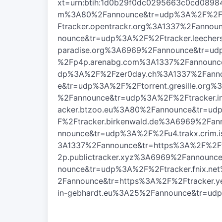
xt=urn:btih:1d0b29f0dc0295663c0cd0898
m%3A80%2Fannounce&tr=udp%3A%2F%2Ftr
Ftracker.opentrackr.org%3A1337%2Fanno
nounce&tr=udp%3A%2F%2Ftracker.leecher
paradise.org%3A6969%2Fannounce&tr=u
%2Fp4p.arenabg.com%3A1337%2Fannounc
dp%3A%2F%2Fzer0day.ch%3A1337%2Fanno
e&tr=udp%3A%2F%2Ftorrent.gresille.or
%2Fannounce&tr=udp%3A%2F%2Ftracker.in
acker.btzoo.eu%3A80%2Fannounce&tr=ud
F%2Ftracker.birkenwald.de%3A6969%2Fa
nnounce&tr=udp%3A%2F%2Fu4.trakx.crim.
3A1337%2Fannounce&tr=https%3A%2F%2F
2p.publictracker.xyz%3A6969%2Fannounc
nounce&tr=udp%3A%2F%2Ftracker.fnix.
2Fannounce&tr=https%3A%2F%2Ftracker
in-gebhardt.eu%3A25%2Fannounce&tr=ud