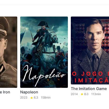
The Imitation Game
e Iron
Napoleon
2014
8.0
113min
2023
6.3
158min