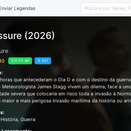
Enviar Legendas
ssure (2026)
ure
 10
🇧🇷 PT-BR
📄 SRT
e:
horas que antecederam o Dia D e com o destino da guerra
 Meteorologista James Stagg vivem um dilema, face a um
ade severa que colocaria em risco toda a invasão à Norm
a maior e mais perigosa invasão marítima da história ou arr
s:
, História, Guerra