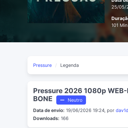
Data d
25/05/
Duraçã
101 Min
Pressure
Legenda
Pressure 2026 1080p WEB-
BONE
Neutro
Data de envio:
19/06/2026 19:24, por
dav1
Downloads:
166