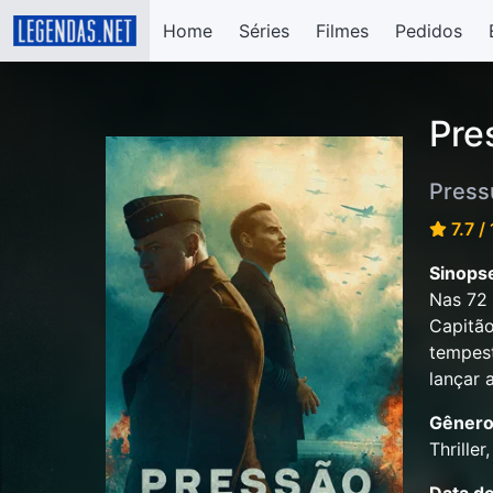
Home
Séries
Filmes
Pedidos
Pre
Press
7.7 /
Sinops
Nas 72 
Capitão
tempest
lançar 
Gênero
Thriller