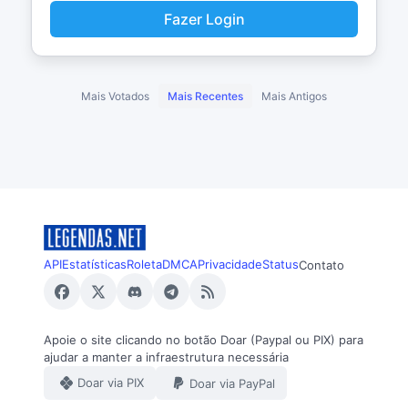
Fazer Login
Mais Votados
Mais Recentes
Mais Antigos
API
Estatísticas
Roleta
DMCA
Privacidade
Status
Contato
Apoie o site clicando no botão Doar (Paypal ou PIX) para
ajudar a manter a infraestrutura necessária
Doar via PIX
Doar via PayPal