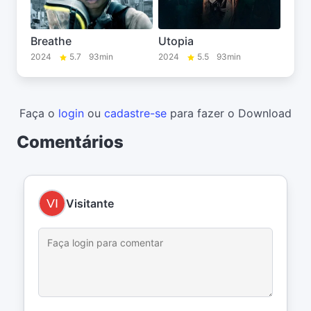
Breathe
Utopia
2024
5.7
93min
2024
5.5
93min
Faça o
login
ou
cadastre-se
para fazer o Download
Comentários
Visitante