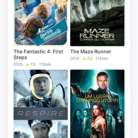
The Fantastic 4: First
The Maze Runner
Steps
2014
7.2
113min
2025
7.0
115min