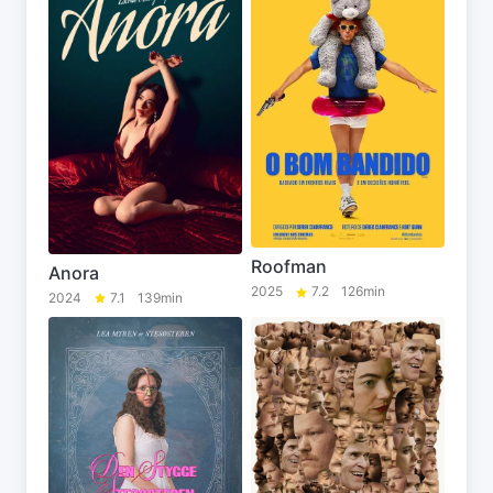
Roofman
Anora
2025
7.2
126min
2024
7.1
139min