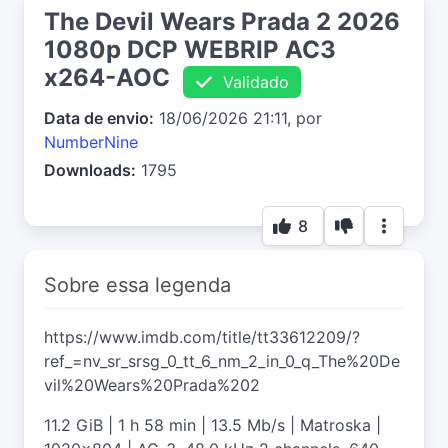
The Devil Wears Prada 2 2026
1080p DCP WEBRIP AC3
x264-AOC
Validado
Data de envio:
18/06/2026 21:11, por
NumberNine
Downloads:
1795
8
Sobre essa legenda
https://www.imdb.com/title/tt33612209/?
ref_=nv_sr_srsg_0_tt_6_nm_2_in_0_q_The%20De
vil%20Wears%20Prada%202
11.2 GiB | 1 h 58 min | 13.5 Mb/s | Matroska |