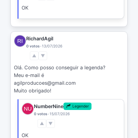
OK
RichardAgil
0 votos
•
13/07/2026
▲
▼
Olá. Como posso conseguir a legenda?

Meu e-mail é

agilproducoes@gmail.com

Muito obrigado!
NumberNine
Legender
0 votos
•
15/07/2026
▲
▼
OK