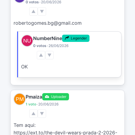
0 votos
•
20/06/2026
▲
▼
robertogomes.bg@gmail.com
NumberNine
Legender
0 votos
•
26/06/2026
▲
▼
OK
Pmaiza
Uploader
1 voto
•
20/06/2026
▲
▼
Tem aqui:

https://ext.to/the-devil-wears-prada-2-2026-