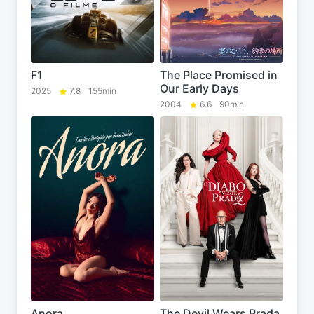
F1
The Place Promised in
Our Early Days
2025
7.8
155min
2004
6.6
90min
Anora
The Devil Wears Prada