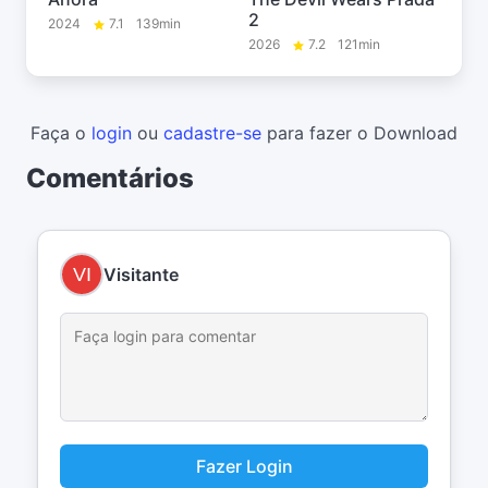
2
2024
7.1
139min
2026
7.2
121min
Faça o
login
ou
cadastre-se
para fazer o Download
Comentários
Visitante
Fazer Login