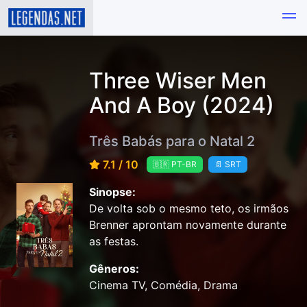
Three Wiser Men
And A Boy (2024)
Três Babás para o Natal 2
7.1 / 10
🇧🇷 PT-BR
📄 SRT
Sinopse:
De volta sob o mesmo teto, os irmãos
Brenner aprontam novamente durante
as festas.
Gêneros:
Cinema TV, Comédia, Drama