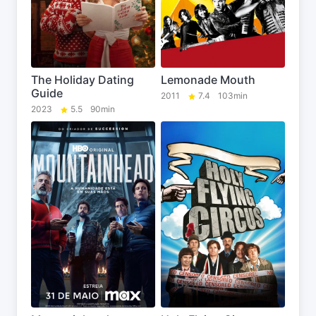
The Holiday Dating
Lemonade Mouth
Guide
2011
7.4
103min
2023
5.5
90min