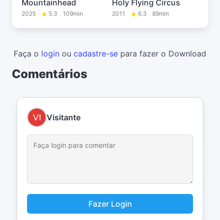
Mountainhead
Holy Flying Circus
2025
5.3
109min
2011
6.3
89min
Faça o
login
ou
cadastre-se
para fazer o Download
Comentários
Visitante
Fazer Login