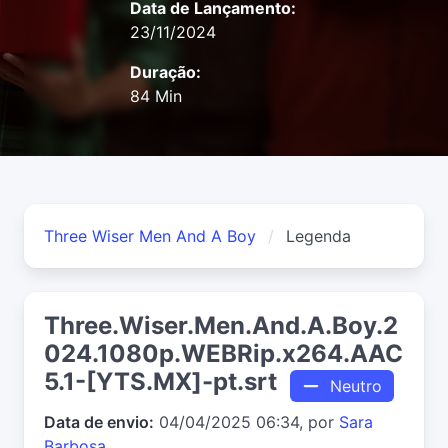
Data de Lançamento:
23/11/2024
Duração:
84 Min
Three Wiser Men And A Boy
Legenda
Three.Wiser.Men.And.A.Boy.2
024.1080p.WEBRip.x264.AAC
5.1-[YTS.MX]-pt.srt
Neutro
Data de envio:
04/04/2025 06:34, por
Sara
Barbosa