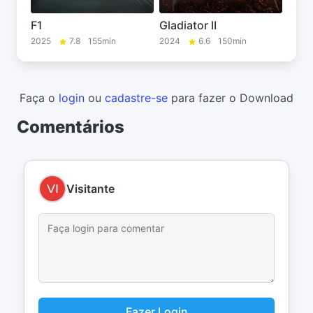
F1
Gladiator II
2025
7.8
155min
2024
6.6
150min
Faça o
login
ou
cadastre-se
para fazer o Download
Comentários
Visitante
Fazer Login