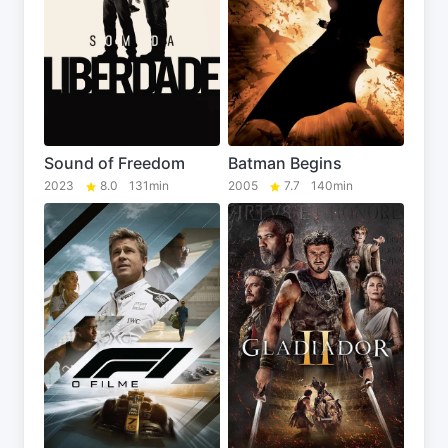
Sound of Freedom
Batman Begins
2023
8.0
131min
2005
7.7
140min