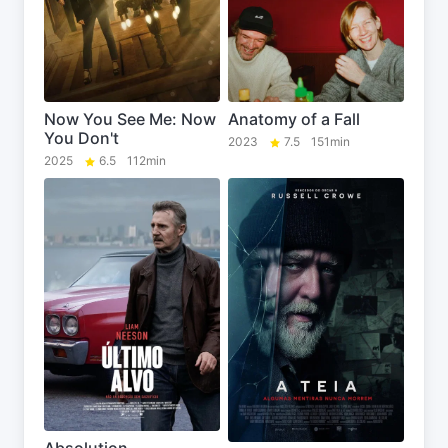
Now You See Me: Now
Anatomy of a Fall
You Don't
2023
7.5
151min
2025
6.5
112min
Absolution