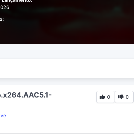
e Lançamento:
2026
o:
.x264.AAC5.1-
0
0
ve