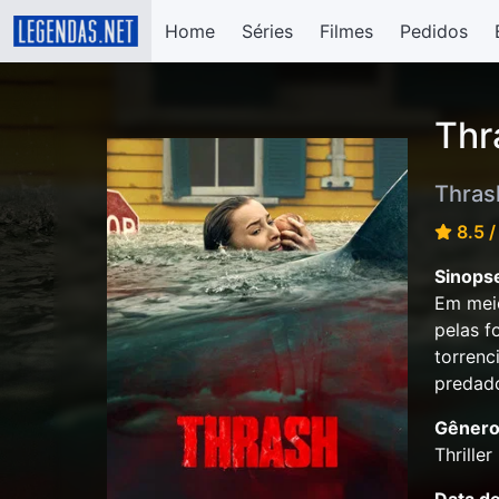
Home
Séries
Filmes
Pedidos
Thr
Thras
8.5 /
Sinops
Em meio
pelas f
torrenc
predado
Gênero
Thriller