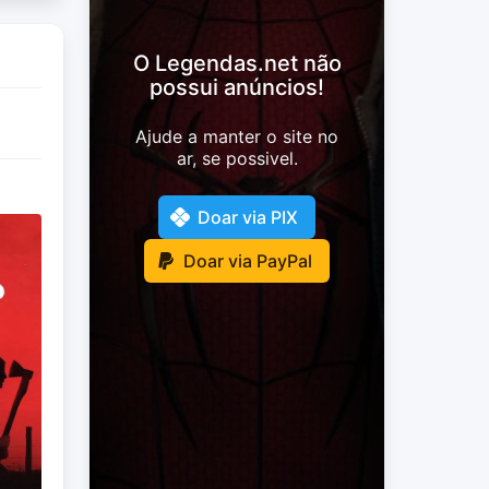
O Legendas.net não
possui anúncios!
Ajude a manter o site no
ar, se possivel.
Doar via PIX
Doar via PayPal