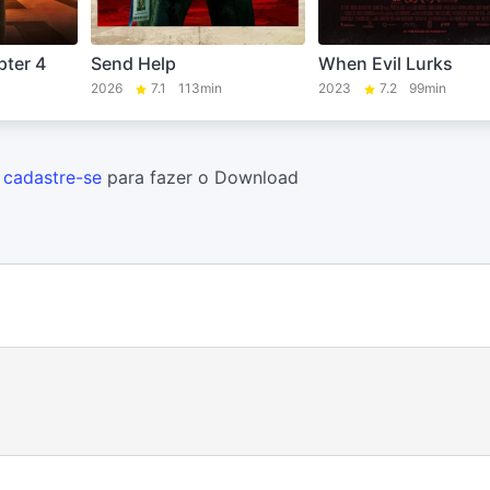
ter 4
Send Help
When Evil Lurks
2026
7.1
113min
2023
7.2
99min
u
cadastre-se
para fazer o Download