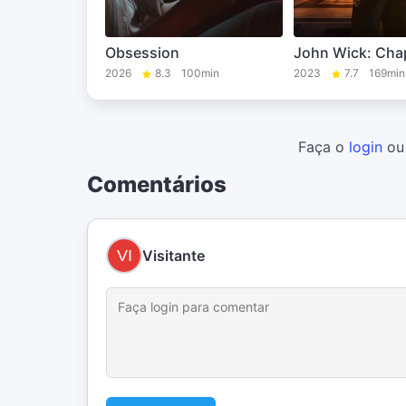
Obsession
John Wick: Chap
2026
8.3
100min
2023
7.7
169min
Faça o
login
o
Comentários
Visitante