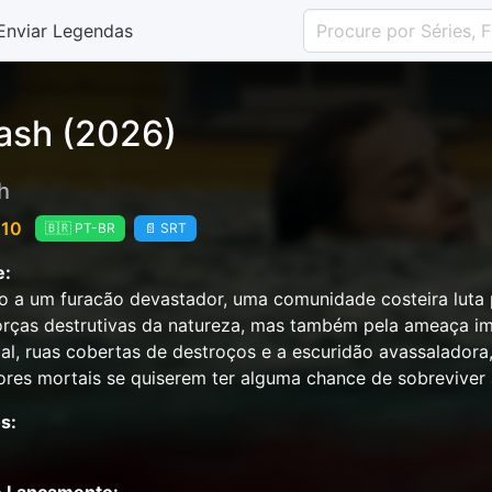
Enviar Legendas
ash (2026)
h
 10
🇧🇷 PT-BR
📄 SRT
e:
 a um furacão devastador, uma comunidade costeira luta 
orças destrutivas da natureza, mas também pela ameaça im
ial, ruas cobertas de destroços e a escuridão avassaladora,
res mortais se quiserem ter alguma chance de sobreviver
s: