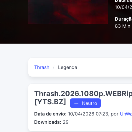
Data d
10/04/
Duraçã
83 Min
Thrash
Legenda
Thrash.2026.1080p.WEBRip
[YTS.BZ]
Neutro
Data de envio:
10/04/2026 07:23, por
UnWa
Downloads:
29