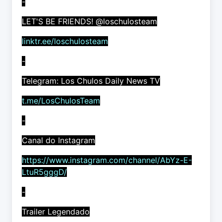
-
LET'S BE FRIENDS! @loschulosteam
linktr.ee/loschulosteam
-
Telegram: Los Chulos Daily News TV
t.me/LosChulosTeam
-
Canal do Instagram
https://www.instagram.com/channel/AbYz-E-
LtuR5gggD/
-
Trailer Legendado