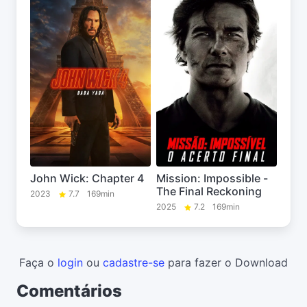
John Wick: Chapter 4
Mission: Impossible -
The Final Reckoning
2023
7.7
169min
2025
7.2
169min
Faça o
login
ou
cadastre-se
para fazer o Download
Comentários