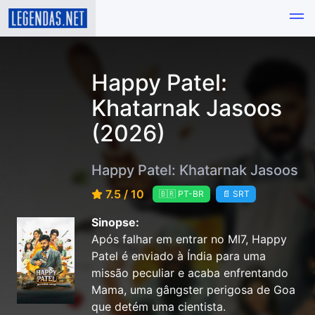
Happy Patel:
Khatarnak Jasoos
(2026)
Happy Patel: Khatarnak Jasoos
7.5 / 10
🇧🇷 PT-BR
📄 SRT
Sinopse:
Após falhar em entrar no MI7, Happy
Patel é enviado à Índia para uma
missão peculiar e acaba enfrentando
Mama, uma gângster perigosa de Goa
que detém uma cientista.