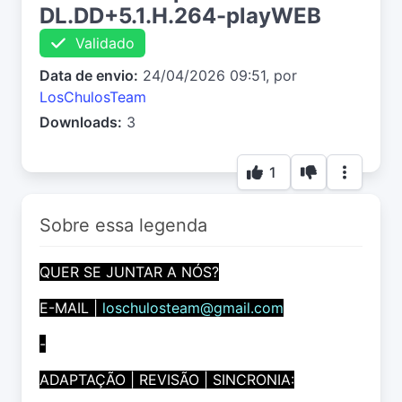
DL.DD+5.1.H.264-playWEB
Validado
Data de envio:
24/04/2026 09:51, por
LosChulosTeam
Downloads:
3
1
Sobre essa legenda
QUER SE JUNTAR A NÓS?
E-MAIL |
loschulosteam@gmail.com
-
ADAPTAÇÃO | REVISÃO | SINCRONIA: