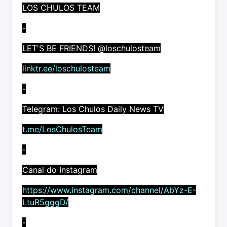
LOS CHULOS TEAM
-
LET'S BE FRIENDS! @loschulosteam
linktr.ee/loschulosteam
-
Telegram: Los Chulos Daily News TV
t.me/LosChulosTeam
-
Canal do Instagram
https://www.instagram.com/channel/AbYz-E-
LtuR5gggD/
-