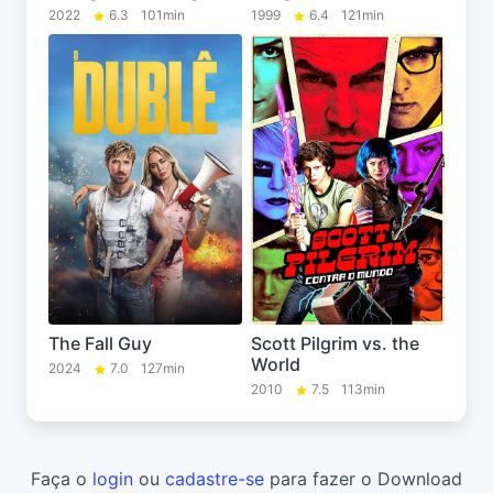
2022
6.3
101min
1999
6.4
121min
The Fall Guy
Scott Pilgrim vs. the
World
2024
7.0
127min
2010
7.5
113min
Faça o
login
ou
cadastre-se
para fazer o Download