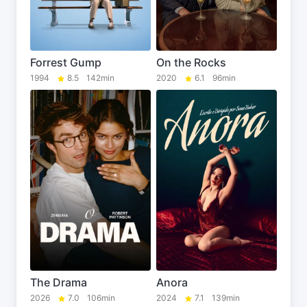
Forrest Gump
On the Rocks
1994
8.5
142min
2020
6.1
96min
The Drama
Anora
2026
7.0
106min
2024
7.1
139min