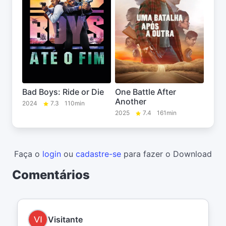
Bad Boys: Ride or Die
One Battle After
Another
2024
7.3
110min
2025
7.4
161min
Faça o
login
ou
cadastre-se
para fazer o Download
Comentários
Visitante