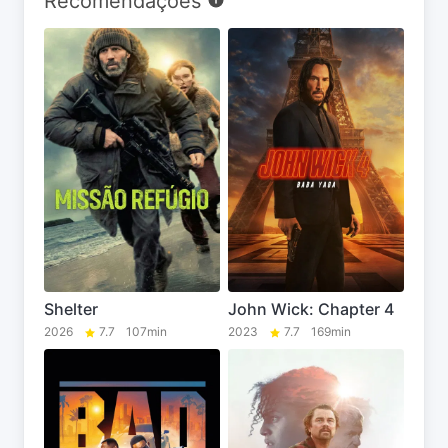
Recomendações
Shelter
John Wick: Chapter 4
2026
7.7
107min
2023
7.7
169min