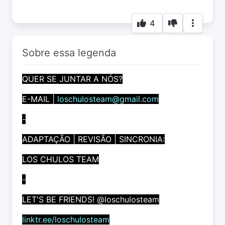
4
Sobre essa legenda
QUER SE JUNTAR A NÓS?
E-MAIL |
loschulosteam@gmail.com
-
ADAPTAÇÃO | REVISÃO | SINCRONIA:
LOS CHULOS TEAM
-
LET'S BE FRIENDS! @loschulosteam
linktr.ee/loschulosteam