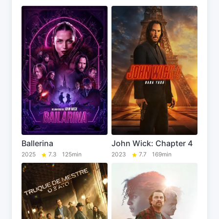
Ballerina
John Wick: Chapter 4
2025
7.3
125min
2023
7.7
169min