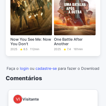
Now You See Me: Now
One Battle After
You Don't
Another
2025
6.5
112min
2025
7.4
161min
Faça o
login
ou
cadastre-se
para fazer o Download
Comentários
Visitante