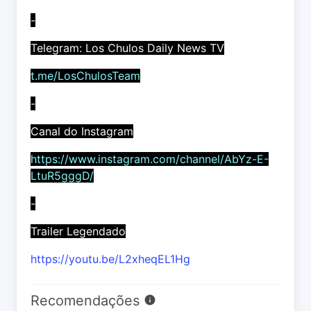
-
Telegram: Los Chulos Daily News TV
t.me/LosChulosTeam
-
Canal do Instagram
https://www.instagram.com/channel/AbYz-E-
LtuR5gggD/
-
Trailer Legendado
https://youtu.be/L2xheqEL1Hg
Recomendações