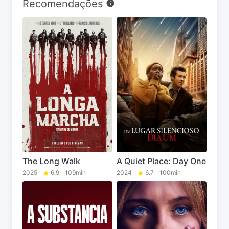
Recomendações
The Long Walk
A Quiet Place: Day One
2025
6.9
109min
2024
6.7
100min