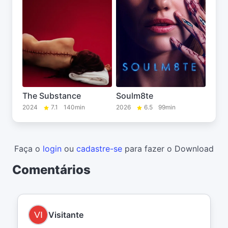
The Substance
Soulm8te
2024
7.1
140min
2026
6.5
99min
Faça o
login
ou
cadastre-se
para fazer o Download
Comentários
Visitante