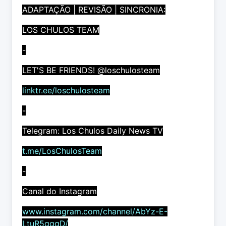
ADAPTAÇÃO | REVISÃO | SINCRONIA:
LOS CHULOS TEAM
-
LET'S BE FRIENDS! @loschulosteam
linktr.ee/loschulosteam
-
Telegram: Los Chulos Daily News TV
t.me/LosChulosTeam
-
Canal do Instagram
www.instagram.com/channel/AbYz-E-
LtuR5gggD/