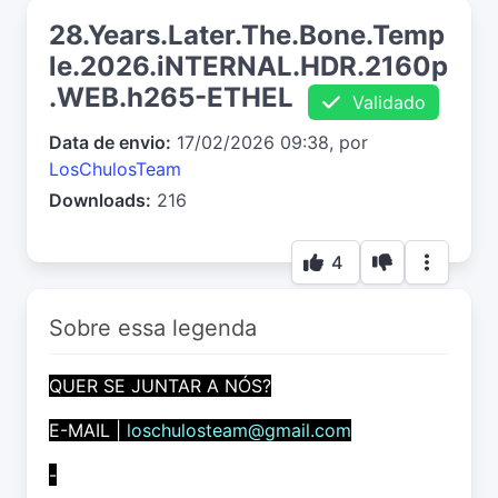
28.Years.Later.The.Bone.Temp
le.2026.iNTERNAL.HDR.2160p
.WEB.h265-ETHEL
Validado
Data de envio:
17/02/2026 09:38, por
LosChulosTeam
Downloads:
216
4
Sobre essa legenda
QUER SE JUNTAR A NÓS?
E-MAIL |
loschulosteam@gmail.com
-