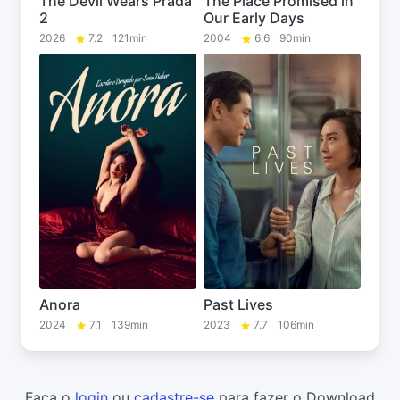
The Devil Wears Prada
The Place Promised in
2
Our Early Days
2026
7.2
121min
2004
6.6
90min
Anora
Past Lives
2024
7.1
139min
2023
7.7
106min
Faça o
login
ou
cadastre-se
para fazer o Download