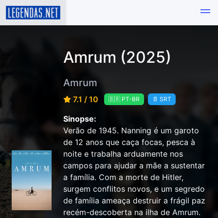
Amrum (2025)
Amrum
7.1 / 10
🇧🇷 PT-BR
📄 SRT
Sinopse:
Verão de 1945. Nanning é um garoto
de 12 anos que caça focas, pesca à
noite e trabalha arduamente nos
campos para ajudar a mãe a sustentar
a família. Com a morte de Hitler,
surgem conflitos novos, e um segredo
de família ameaça destruir a frágil paz
recém-descoberta na ilha de Amrum.