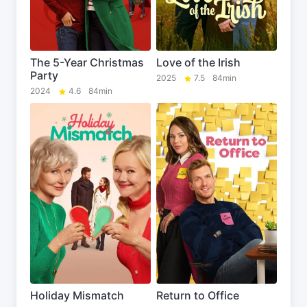
The 5-Year Christmas
Love of the Irish
Party
2025
7.5
84min
2024
4.6
84min
Holiday Mismatch
Return to Office