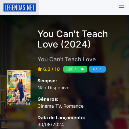
You Can't Teach
Love (2024)
You Can't Teach Love
6.2 / 10
🇧🇷 PT-BR
📄 SRT
Sinopse:
Não Disponível
Gêneros:
Cinema TV, Romance
Data de Lançamento:
30/08/2024