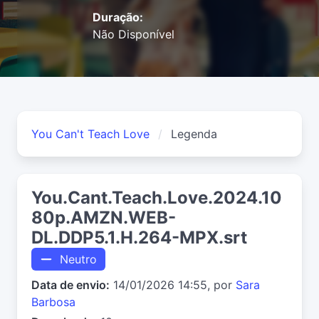
Duração:
Não Disponível
You Can't Teach Love
Legenda
You.Cant.Teach.Love.2024.10
80p.AMZN.WEB-
DL.DDP5.1.H.264-MPX.srt
Neutro
Data de envio:
14/01/2026 14:55, por
Sara
Barbosa