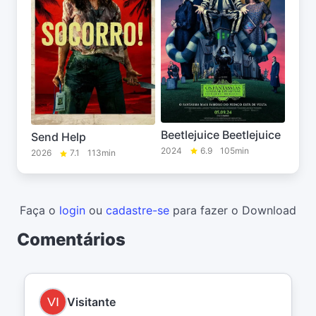
Beetlejuice Beetlejuice
Send Help
2024
6.9
105min
2026
7.1
113min
Faça o
login
ou
cadastre-se
para fazer o Download
Comentários
Visitante