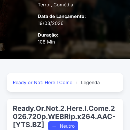
Terror, Comédia
Data de Lançamento:
19/03/2026
Duração:
108 Min
Ready or Not: Here I Come
Legenda
Ready.Or.Not.2.Here.I.Come.2
026.720p.WEBRip.x264.AAC-
[YTS.BZ]
Neutro