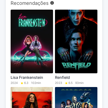
Recomendações
Lisa Frankenstein
Renfield
2024
6.3
102min
2023
6.5
93min