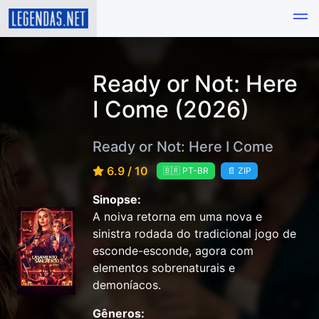
Ready or Not: Here
I Come (2026)
Ready or Not: Here I Come
6.9 / 10
🇧🇷 PT-BR
📄 ZIP
Sinopse:
A noiva retorna em uma nova e
sinistra rodada do tradicional jogo de
esconde-esconde, agora com
elementos sobrenaturais e
demoníacos.
Gêneros: