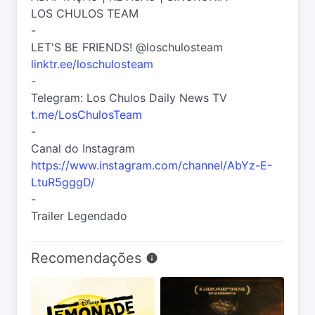
LOS CHULOS TEAM
-
LET'S BE FRIENDS! @loschulosteam
linktr.ee/loschulosteam
-
Telegram: Los Chulos Daily News TV
t.me/LosChulosTeam
-
Canal do Instagram
https://www.instagram.com/channel/AbYz-E-
LtuR5gggD/
-
Trailer Legendado
Recomendações