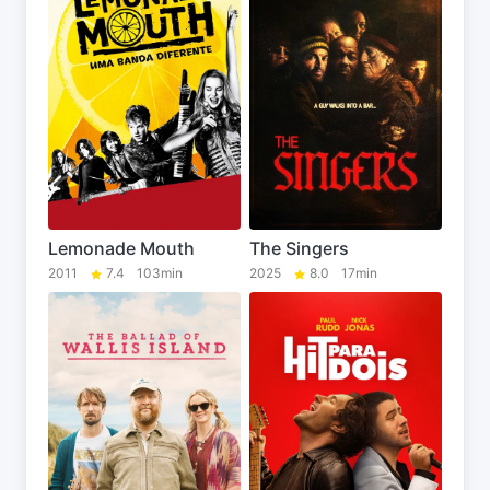
Lemonade Mouth
The Singers
2011
7.4
103min
2025
8.0
17min