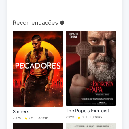
Recomendações
The Pope's Exorcist
Sinners
2023
6.9
103min
2025
7.5
138min