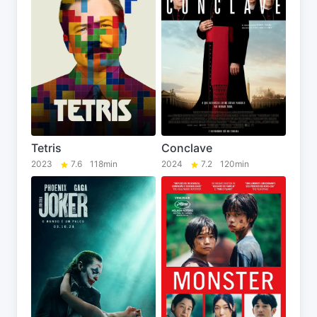
Tetris
Conclave
2023
7.6
118min
2024
7.2
120min