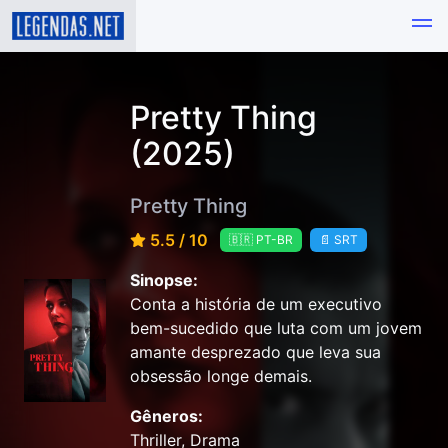
Pretty Thing
(2025)
Pretty Thing
5.5 / 10
🇧🇷 PT-BR
📄 SRT
Sinopse:
Conta a história de um executivo
bem-sucedido que luta com um jovem
amante desprezado que leva sua
obsessão longe demais.
Gêneros:
Thriller, Drama