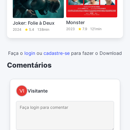
Monster
Joker: Folie à Deux
2023
7.9
121min
2024
5.4
138min
Faça o
login
ou
cadastre-se
para fazer o Download
Comentários
Visitante