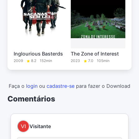
Inglourious Basterds
The Zone of Interest
2009
8.2
152min
2023
7.0
105min
Faça o
login
ou
cadastre-se
para fazer o Download
Comentários
Visitante