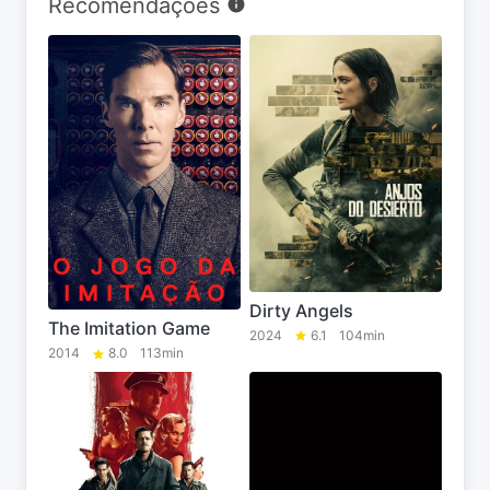
Recomendações
Dirty Angels
The Imitation Game
2024
6.1
104min
2014
8.0
113min