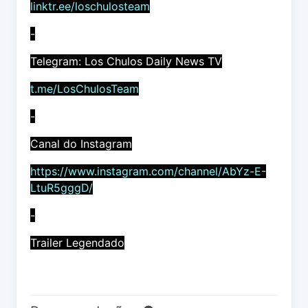
linktr.ee/loschulosteam
-
Telegram: Los Chulos Daily News TV
t.me/LosChulosTeam
-
Canal do Instagram
https://www.instagram.com/channel/AbYz-E-
LtuR5gggD/
-
Trailer Legendado