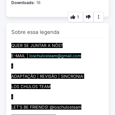
Downloads:
16
1
Sobre essa legenda
QUER SE JUNTAR A NÓS?
E-MAIL |
loschulosteam@gmail.com
-
ADAPTAÇÃO | REVISÃO | SINCRONIA:
LOS CHULOS TEAM
-
LET'S BE FRIENDS! @loschulosteam