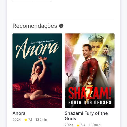
Recomendações
Anora
Shazam! Fury of the
Gods
2024
7.1
139min
2023
6.4
130min