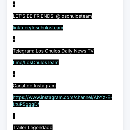
-
LET'S BE FRIENDS! @loschulosteam
linktr.ee/loschulosteam
-
Telegram: Los Chulos Daily News TV
t.me/LosChulosTeam
-
Canal do Instagram
https://www.instagram.com/channel/AbYz-E-
LtuR5gggD/
-
Trailer Legendado