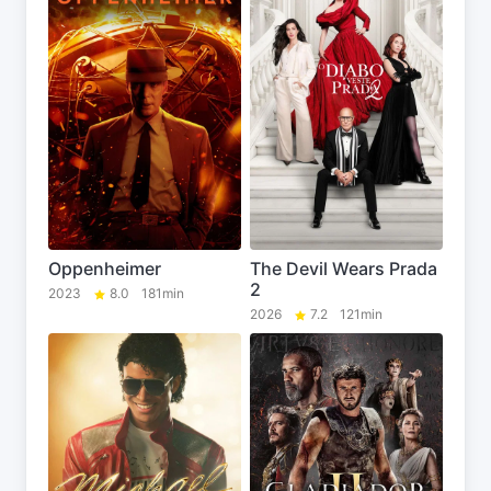
Oppenheimer
The Devil Wears Prada
2
2023
8.0
181min
2026
7.2
121min