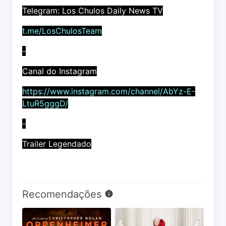
Telegram: Los Chulos Daily News TV
t.me/LosChulosTeam
-
Canal do Instagram
https://www.instagram.com/channel/AbYz-E-
LtuR5gggD/
-
Trailer Legendado
Recomendações