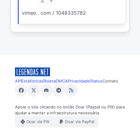
▲
▼
vimeo . com / 1048335782
API
Estatísticas
Roleta
DMCA
Privacidade
Status
Contato
Apoie o site clicando no botão Doar (Paypal ou PIX) para
ajudar a manter a infraestrutura necessária
Doar via PIX
Doar via PayPal