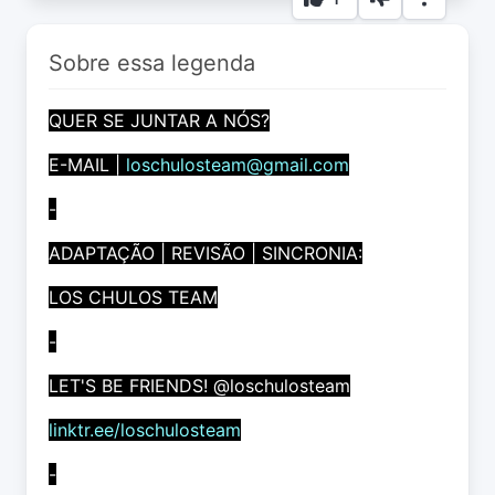
Sobre essa legenda
QUER SE JUNTAR A NÓS?
E-MAIL |
loschulosteam@gmail.com
-
ADAPTAÇÃO | REVISÃO | SINCRONIA:
LOS CHULOS TEAM
-
LET'S BE FRIENDS! @loschulosteam
linktr.ee/loschulosteam
-