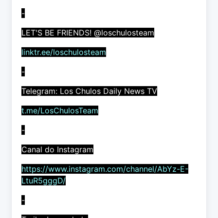
-
LET'S BE FRIENDS! @loschulosteam
linktr.ee/loschulosteam
-
Telegram: Los Chulos Daily News TV
t.me/LosChulosTeam
-
Canal do Instagram
https://www.instagram.com/channel/AbYz-E-
LtuR5gggD/
-