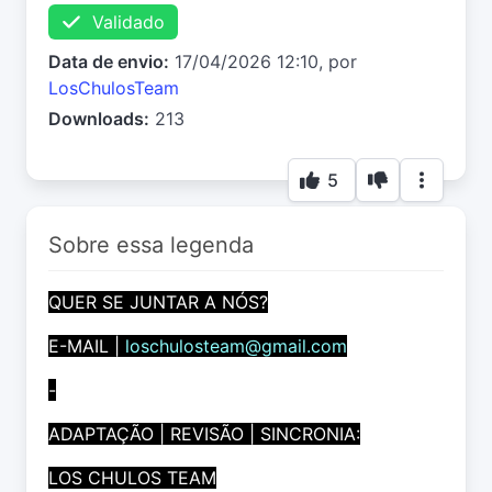
Validado
Data de envio:
17/04/2026 12:10, por
LosChulosTeam
Downloads:
213
5
Sobre essa legenda
QUER SE JUNTAR A NÓS?
E-MAIL |
loschulosteam@gmail.com
-
ADAPTAÇÃO | REVISÃO | SINCRONIA:
LOS CHULOS TEAM