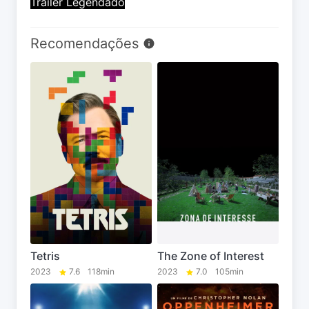
Trailer Legendado
Recomendações
Tetris
The Zone of Interest
2023
7.6
118min
2023
7.0
105min