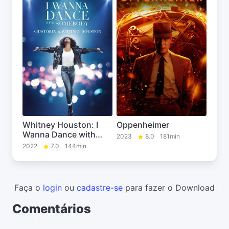
Whitney Houston: I
Oppenheimer
Wanna Dance with
2023
8.0
181min
Somebody
2022
7.0
144min
Faça o
login
ou
cadastre-se
para fazer o Download
Comentários