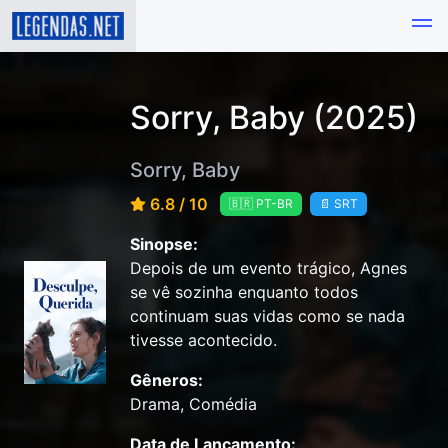
Sorry, Baby (2025)
Sorry, Baby
6.8 / 10
🇧🇷 PT-BR
📄 SRT
Sinopse:
Depois de um evento trágico, Agnes
se vê sozinha enquanto todos
continuam suas vidas como se nada
tivesse acontecido.
Gêneros:
Drama, Comédia
Data de Lançamento: