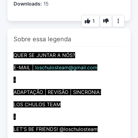
Downloads:
15
1
Sobre essa legenda
QUER SE JUNTAR A NÓS?
E-MAIL |
loschulosteam@gmail.com
-
ADAPTAÇÃO | REVISÃO | SINCRONIA:
LOS CHULOS TEAM
-
LET'S BE FRIENDS! @loschulosteam