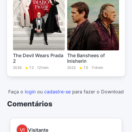
The Devil Wears Prada
The Banshees of
2
Inisherin
2026
7.2
121min
2022
7.5
114min
Faça o
login
ou
cadastre-se
para fazer o Download
Comentários
Visitante