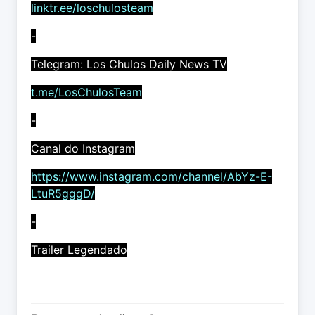
linktr.ee/loschulosteam
-
Telegram: Los Chulos Daily News TV
t.me/LosChulosTeam
-
Canal do Instagram
https://www.instagram.com/channel/AbYz-E-
LtuR5gggD/
-
Trailer Legendado