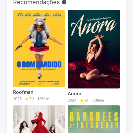
Recomendações
Roofman
Anora
2025
7.2
126min
2024
7.1
139min