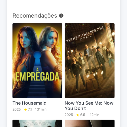
Recomendações
The Housemaid
Now You See Me: Now
You Don't
2025
7.1
131min
2025
6.5
112min