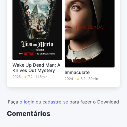
Wake Up Dead Man: A
Knives Out Mystery
Immaculate
2025
7.2
145min
2024
6.2
89min
Faça o
login
ou
cadastre-se
para fazer o Download
Comentários