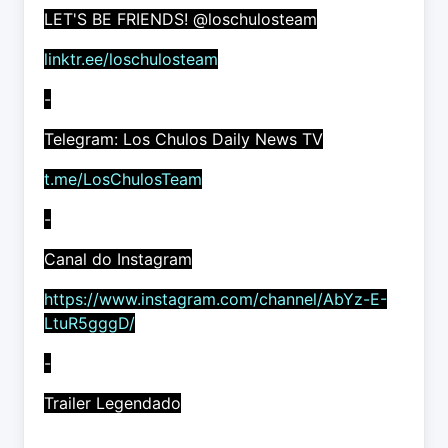
LET'S BE FRIENDS! @loschulosteam
linktr.ee/loschulosteam
-
Telegram: Los Chulos Daily News TV
t.me/LosChulosTeam
-
Canal do Instagram
https://www.instagram.com/channel/AbYz-E-
LtuR5gggD/
-
Trailer Legendado