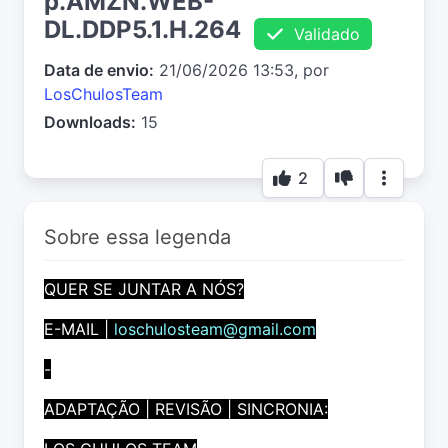
p.AMZN.WEB-
DL.DDP5.1.H.264
Validado
Data de envio:
21/06/2026 13:53, por
LosChulosTeam
Downloads:
15
2
Sobre essa legenda
QUER SE JUNTAR A NÓS?
E-MAIL |
loschulosteam@gmail.com
-
ADAPTAÇÃO | REVISÃO | SINCRONIA: