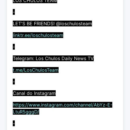
LOS CHULOS TEAM
-
LET'S BE FRIENDS! @loschulosteam
linktr.ee/loschulosteam
-
Telegram: Los Chulos Daily News TV
t.me/LosChulosTeam
-
Canal do Instagram
https://www.instagram.com/channel/AbYz-E-
LtuR5gggD/
-