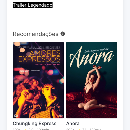
Trailer Legendado
Recomendações
Chungking Express
Anora
1994
8.0
103min
2024
7.1
139min