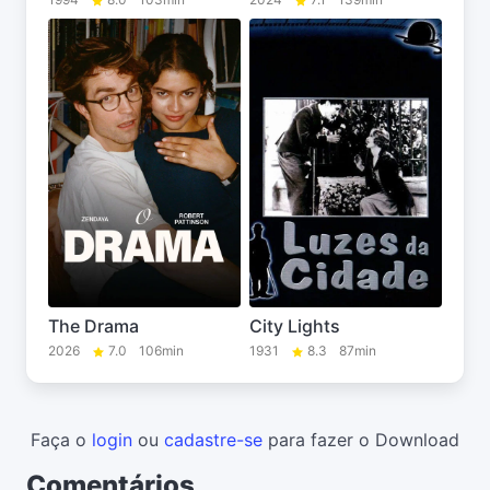
The Drama
City Lights
2026
7.0
106min
1931
8.3
87min
Faça o
login
ou
cadastre-se
para fazer o Download
Comentários